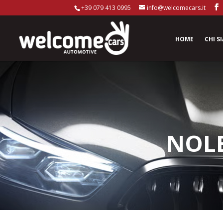
+39 079 413 0995
info@welcomecars.it
Home
Chi s
NOLE