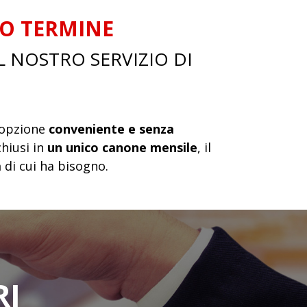
O TERMINE
L NOSTRO SERVIZIO DI
n’opzione
conveniente e senza
chiusi in
un unico canone mensile
, il
a
di cui ha bisogno.
RI