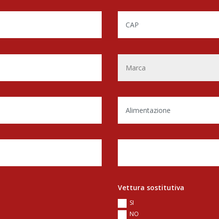
Vettura sostitutiva
SI
NO