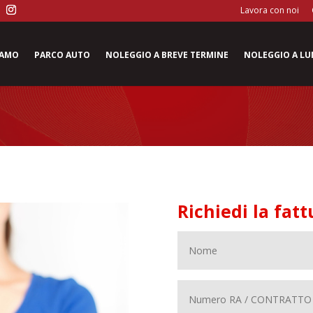
Lavora con noi
iamo
Parco auto
Noleggio a breve termine
Noleggio a l
Richiedi la fat