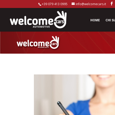
+39 079 413 0995
info@welcomecars.it
Home
Chi s